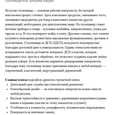
Производитель: фабрика Вардек
На кухне столешница — основная рабочая поверхность, без которой
невозможен процесс готовки. Здесь измельчают продукты, замешивают тесто,
смешивают ингредиенты для блюд и выполняют множество других
манипуляций, необходимых для приготовления пищи. На столешницу ставят
бытовые приборы и утварь – кухонные комбайны, микроволновки, сушки для
тарелок и т.д. В стол монтируют мойку и плиту. Другими словами, этот элемент
кухонного помещения должен быть максимально функциональным, прочным и
долговечным. Столешницы из ДСП (ЛДСП) пользуются популярностью
благодаря доступной цене и универсальности. Однако этими качествами не
исчерпывается список достоинств материала. ДСП и пластик, которым
покрывают стол, просты в обработке, что позволяет создавать изделия любых
размеров и форм. Есть множество вариантов декорирования поверхности,
благодаря чему столешницу можно гармонично вписать в любой интерьер —
современный, классический, индустриальный, деревенский.
Главные плюсы
изделий из древесно-стружечной плиты:
Длительный срок службы при относительной дешевизне;
Разнообразный дизайн — на пластиковую поверхность можно нанести
любой рисунок;
Высокая термостойкость в сравнении с деревянными покрытиями (однако
камню и керамике пластик по этому показателю уступает);
Устойчивость к влажности, ультрафиолету, механическим повреждениям;
Поверхность не впитывает запахи;