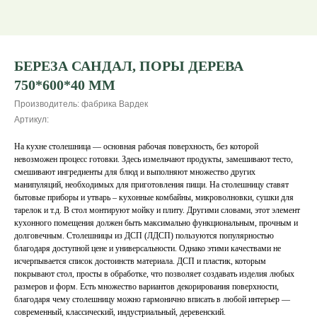
БЕРЕЗА САНДАЛ, ПОРЫ ДЕРЕВА
750*600*40 ММ
Производитель: фабрика Вардек
Артикул:
На кухне столешница — основная рабочая поверхность, без которой
невозможен процесс готовки. Здесь измельчают продукты, замешивают тесто,
смешивают ингредиенты для блюд и выполняют множество других
манипуляций, необходимых для приготовления пищи. На столешницу ставят
бытовые приборы и утварь – кухонные комбайны, микроволновки, сушки для
тарелок и т.д. В стол монтируют мойку и плиту. Другими словами, этот элемент
кухонного помещения должен быть максимально функциональным, прочным и
долговечным. Столешницы из ДСП (ЛДСП) пользуются популярностью
благодаря доступной цене и универсальности. Однако этими качествами не
исчерпывается список достоинств материала. ДСП и пластик, которым
покрывают стол, просты в обработке, что позволяет создавать изделия любых
размеров и форм. Есть множество вариантов декорирования поверхности,
благодаря чему столешницу можно гармонично вписать в любой интерьер —
современный, классический, индустриальный, деревенский.