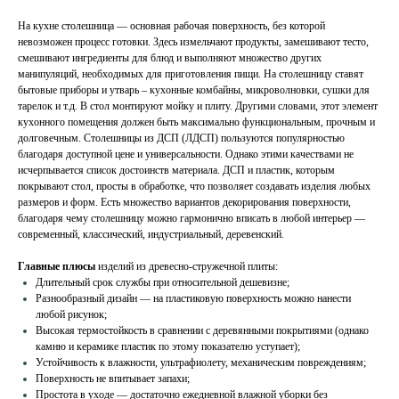
На кухне столешница — основная рабочая поверхность, без которой
невозможен процесс готовки. Здесь измельчают продукты, замешивают тесто,
смешивают ингредиенты для блюд и выполняют множество других
манипуляций, необходимых для приготовления пищи. На столешницу ставят
бытовые приборы и утварь – кухонные комбайны, микроволновки, сушки для
тарелок и т.д. В стол монтируют мойку и плиту. Другими словами, этот элемент
кухонного помещения должен быть максимально функциональным, прочным и
долговечным. Столешницы из ДСП (ЛДСП) пользуются популярностью
благодаря доступной цене и универсальности. Однако этими качествами не
исчерпывается список достоинств материала. ДСП и пластик, которым
покрывают стол, просты в обработке, что позволяет создавать изделия любых
размеров и форм. Есть множество вариантов декорирования поверхности,
благодаря чему столешницу можно гармонично вписать в любой интерьер —
современный, классический, индустриальный, деревенский.
Главные плюсы
изделий из древесно-стружечной плиты:
Длительный срок службы при относительной дешевизне;
Разнообразный дизайн — на пластиковую поверхность можно нанести
любой рисунок;
Высокая термостойкость в сравнении с деревянными покрытиями (однако
камню и керамике пластик по этому показателю уступает);
Устойчивость к влажности, ультрафиолету, механическим повреждениям;
Поверхность не впитывает запахи;
Простота в уходе — достаточно ежедневной влажной уборки без