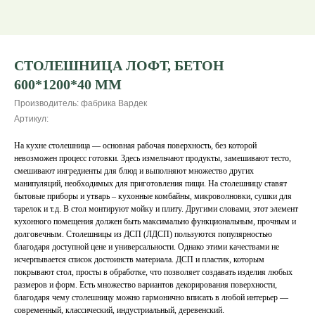
СТОЛЕШНИЦА ЛОФТ, БЕТОН
600*1200*40 ММ
Производитель: фабрика Вардек
Артикул:
На кухне столешница — основная рабочая поверхность, без которой
невозможен процесс готовки. Здесь измельчают продукты, замешивают тесто,
смешивают ингредиенты для блюд и выполняют множество других
манипуляций, необходимых для приготовления пищи. На столешницу ставят
бытовые приборы и утварь – кухонные комбайны, микроволновки, сушки для
тарелок и т.д. В стол монтируют мойку и плиту. Другими словами, этот элемент
кухонного помещения должен быть максимально функциональным, прочным и
долговечным. Столешницы из ДСП (ЛДСП) пользуются популярностью
благодаря доступной цене и универсальности. Однако этими качествами не
исчерпывается список достоинств материала. ДСП и пластик, которым
покрывают стол, просты в обработке, что позволяет создавать изделия любых
размеров и форм. Есть множество вариантов декорирования поверхности,
благодаря чему столешницу можно гармонично вписать в любой интерьер —
современный, классический, индустриальный, деревенский.